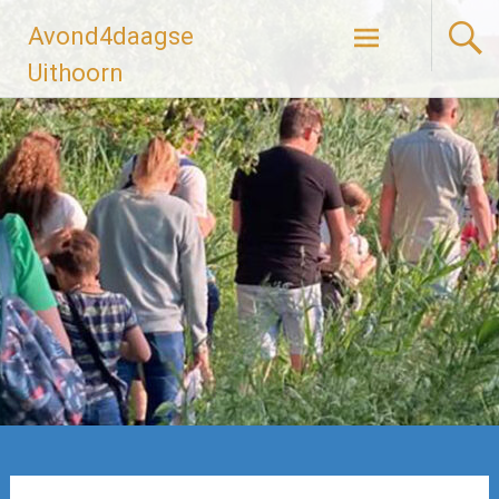
Ga
Avond4daagse
naar
de
Uithoorn
inhoud