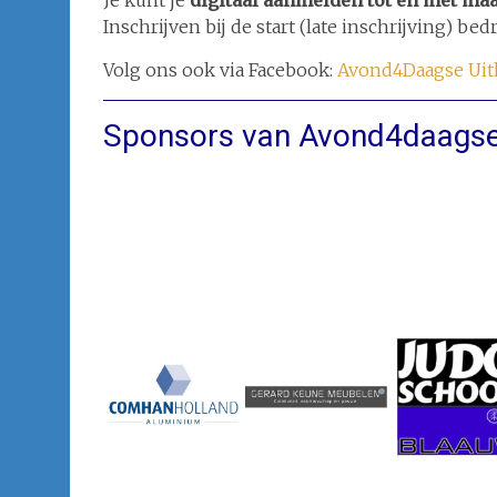
Je kunt je
digitaal aanmelden tot en met maa
Inschrijven bij de start (late inschrijving) bedr
Volg ons ook via Facebook:
Avond4Daagse Uit
Sponsors van Avond4daagse