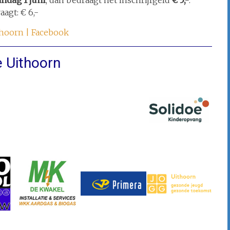
ndag 1 juni
, dan bedraagt het inschrijfgeld
€ 5,-
.
aagt: € 6,-
hoorn | Facebook
 Uithoorn