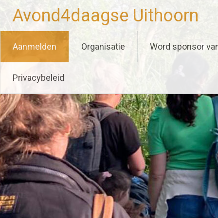
Ga
Avond4daagse Uithoorn
naar
de
inhoud
Aanmelden
Organisatie
Word sponsor va
Privacybeleid